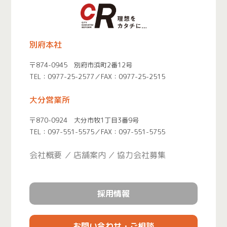
めに使用します。
退職した従業員の情報は、在職中に管理していた情報の申し出
があった場合、その回答のため利用します。
別府本社
個人情報の委託当社は、建設工事業、内装仕上工事履行、不動産
〒874-0945 別府市浜町2番12号
売買、賃貸業務を履行するため外部協力業者や賃貸管理業者等に委
TEL：
0977-25-2577
／FAX：0977-25-2515
託することがあります。この場合、契約等で個人情報の安全管理に
大分営業所
努めます。
〒870-0924 大分市牧1丁目3番9号
お客様の個人情報の第三者への提供当社が保有する個人情報につ
TEL：
097-551-5575
／FAX：097-551-5755
いては、上記1．の利用目的達成の為に、不動産の情報、お名前、ご
住所等の所要項目に付いては、書面、郵便物、電話、電子メール、
会社概要
店舗案内
協力会社募集
広告媒体等により、次の第三者に提供される場合がございます。
尚、ご本人からの申し出がありましたら、提供を停止致します。
採用情報
又、第三者への提供にあたっては、機密保持のために必要な措置を
講じます。第三者への個人情報の提供は、停止請求ができますが、
契約履行上、管理上の支障が生じることがあります。
お問い合わせ・ご相談