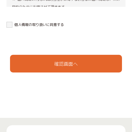
目的のために利用させて頂きます。
建設工事業、内装仕上工事に関する連絡、注文、それらに付随
する契約の締結、契約のための審査・与信判断、工事のアフターフ
個人情報の取り扱いに同意する
ォロー。不動産の売買契約書及び賃貸借契約書の締結、契約のため
の審査・与信判断、賃貸物件入居中の連絡やアフターサービス。
長期的な関係構築のための連絡（手紙、電話、メール、SNS）
上記(1)(2)の利用目的の達成に必要な範囲での、個人情報の第三
者への提供。
上記(1)(2)の業務及び情報、サービスの提供のための郵便物、電
話、電子メール等による営業活動。
情報、サービスの提供については、ご本人からの申し出があり
ましたら、利用を停止致します。
個人情報保護のため、当社が以前から保有しています個人情報
の利用にあたっては、本人の同意を得たうえで ご利用させて頂き
ます。
防犯のための監視カメラの画像
名刺交換などで取得した取引先様の個人情報は、業務連絡のた